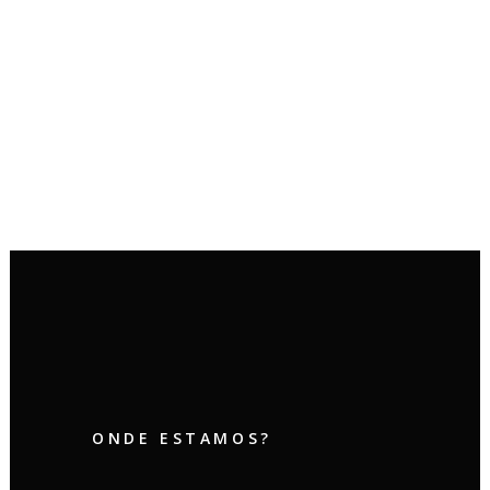
21 setembro, 2022
Conheça a nova cor
amadeirada – Itapuã
03 fevereiro, 2022
ONDE ESTAMOS?