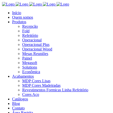
Início
Quem somos
Produtos
Recepção
Fold
Refeitório
Operacional
Operacional Plus
Operacional Wood
Mesas Reuniões
Painel
Megasoft
Solutions
Econômica
Acabamentos
MDP Cores Lisas
MDP Cores Madeiradas
Revestimentos Formicas Linha Refeitório
Cores Aço
Catálogos
Blog
Contato
Área Restrita