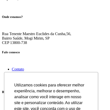
Onde estamos?
Rua Tenente Maestro Euclides da Cunha,56,
Bairro Saúde, Mogi Mirim, SP
CEP 13800-738
Fale conosco
Contato
E-mail (vendas)
19 3806-5818
19 3862-7511
Utilizamos cookies para oferecer melhor
experiência, melhorar o desempenho,
Redes Sociais
analisar como você interage em nosso
site e personalizar conteúdo. Ao utilizar
este site, você concorda com o uso de
Facebook