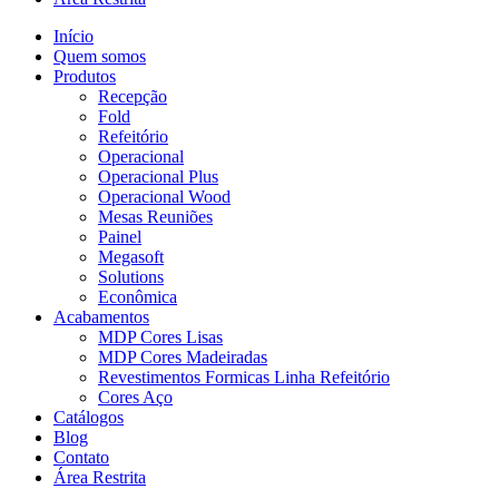
Início
Quem somos
Produtos
Recepção
Fold
Refeitório
Operacional
Operacional Plus
Operacional Wood
Mesas Reuniões
Painel
Megasoft
Solutions
Econômica
Acabamentos
MDP Cores Lisas
MDP Cores Madeiradas
Revestimentos Formicas Linha Refeitório
Cores Aço
Catálogos
Blog
Contato
Área Restrita